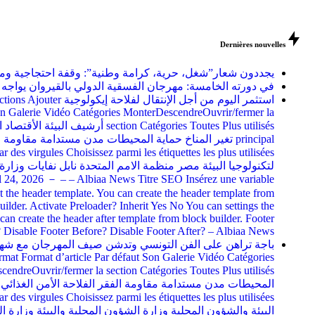
de mots : 712 Brouillon enregistré à 5h 01m 37s. Auteurs MonterDescendreOuv
er la date et l’heure Nombre des vues: 0 SEO analysis: Non disponible 
لتكنولوجيا البيئة مصر منظمة الامم المتحدة نابل نفايات وزارة البيئة وزا
h to desktop preview. Currently showing mobile preview.Ordinateur Prév
remium Suivre la performance SEO Suggestions de liens internesPremium 
tionner Select the footer widgets template. You can create the footer w
ur. Header before Sélectionner Template will execute before the heade
électionner Template will execute after the footer. You can create the 
Brouillon enregistré à 4h 51m 40s. Auteurs MonterDescendreOuvrir/fermer la sec
lité Publier tout de suite Modifier Modifier la date et l’heure Nombre 
ر البناء الإيكولوجي الطاقات المتجددة تثمين النفايات بيئة وصحة صالون البيئة في 
 وزارة الفلاحة وزارة الفلاحة والموارد المائية والصيد البحري وكالة التصرف في النفايات enez des