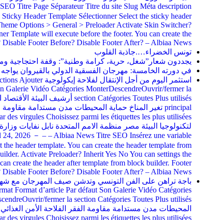
ion de l’URL: Albiaa News albiaanews.com Prévisualisation du titre SE
pilier Avancé Analyses General Settings MonterDescendreOuvrir/fermer l
s template from block builder. Footer Template Sélectionner Select the 
n create the header before template from block builder. Header after 
lectionner Template will execute after the footer. You can create the f
de mots : 712 Brouillon enregistré à 5h 01m 37s. Auteurs MonterDescendreOuv
er la date et l’heure Nombre des vues: 0 SEO analysis: Non disponible 
لتكنولوجيا البيئة مصر منظمة الامم المتحدة نابل نفايات وزارة البيئة وزا
h to desktop preview. Currently showing mobile preview.Ordinateur Prév
remium Suivre la performance SEO Suggestions de liens internesPremium 
tionner Select the footer widgets template. You can create the footer w
ur. Header before Sélectionner Template will execute before the heade
électionner Template will execute after the footer. You can create the 
Brouillon enregistré à 4h 51m 40s. Auteurs MonterDescendreOuvrir/fermer la sec
lité Publier tout de suite Modifier Modifier la date et l’heure Nombre 
ر البناء الإيكولوجي الطاقات المتجددة تثمين النفايات بيئة وصحة صالون البيئة في 