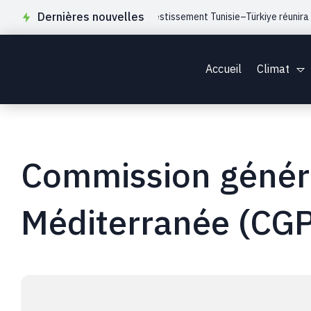
Dernières nouvelles
 Forum de Coopération et d’Investissement Tunisie–Türkiye réunira les m
Accueil
Climat
Commission généra
Méditerranée (CG