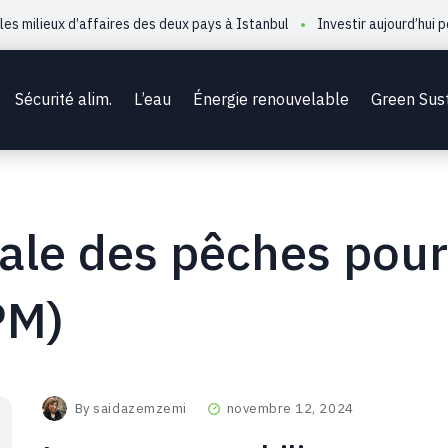
ilieux d’affaires des deux pays à Istanbul
Investir aujourd’hui pour
Sécurité alim.
L’eau
Énergie renouvelable
Green Sus
le des pêches pour
PM)
By
saidazemzemi
novembre 12, 2024